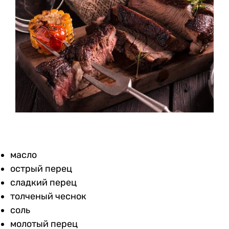
масло
острый перец
сладкий перец
толченый чеснок
соль
молотый перец