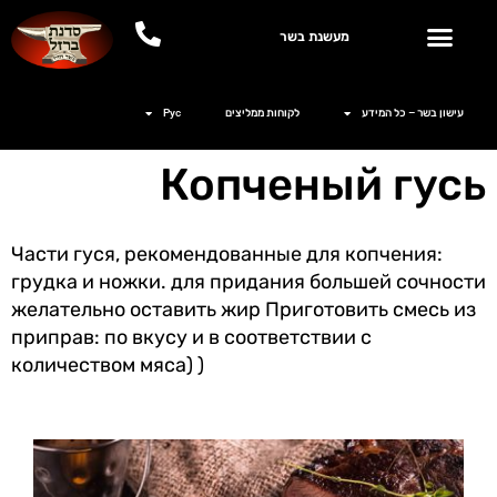
מעשנת בשר
עישון בשר – כל המידע
לקוחות ממליצים
Рус
Копченый гусь
Части гуся, рекомендованные для копчения:
грудка и ножки. для придания большей сочности
желательно оставить жир Приготовить смесь из
приправ: по вкусу и в соответствии с
количеством мяса) )