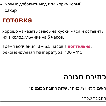
можно добавить мед или коричневый
сахар
готовка
хорошо намазать смесь на куски мяса и оставить
их в холодильнике на 5 часов.
время копчения: 3 – 3,5 часов в
коптильне
.
рекомендуемая температура: 100 – 110
כתיבת תגובה
האימייל לא יוצג באתר.
שדות החובה מסומנים
*
התגובה שלך
*