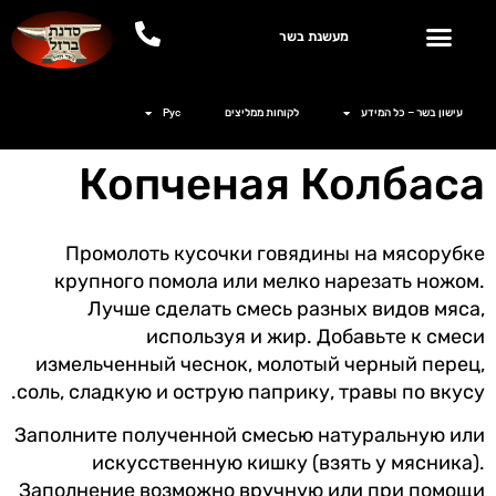
מעשנת בשר
עישון בשר – כל המידע
לקוחות ממליצים
Рус
Копченая Колбаса
Промолоть кусочки говядины на мясорубке
крупного помола или мелко нарезать ножом.
Лучше сделать смесь разных видов мяса,
используя и жир. Добавьте к смеси
измельченный чеснок, молотый черный перец,
соль, сладкую и острую паприку, травы по вкусу.
Заполните полученной смесью натуральную или
искусственную кишку (взять у мясника).
Заполнение возможно вручную или при помощи